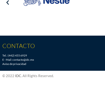
CONTACTO
Tel.: (442) 455 6929
E - Mail:
contacto@idc.mx
Aviso de privacidad
© 2022
IDC
. All Rights Reserved.